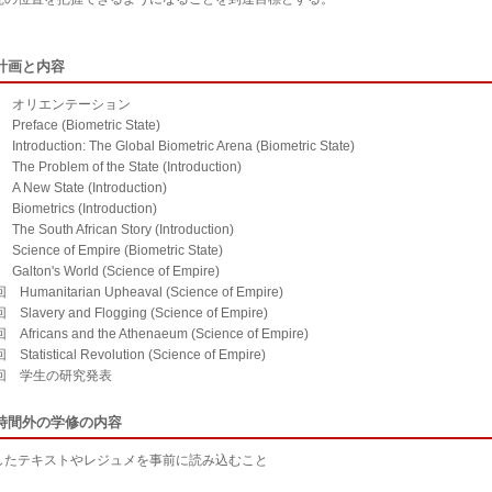
計画と内容
回 オリエンテーション
reface (Biometric State)
ntroduction: The Global Biometric Arena (Biometric State)
he Problem of the State (Introduction)
 New State (Introduction)
iometrics (Introduction)
he South African Story (Introduction)
cience of Empire (Biometric State)
alton's World (Science of Empire)
Humanitarian Upheaval (Science of Empire)
Slavery and Flogging (Science of Empire)
Africans and the Athenaeum (Science of Empire)
Statistical Revolution (Science of Empire)
4回 学生の研究発表
時間外の学修の内容
したテキストやレジュメを事前に読み込むこと