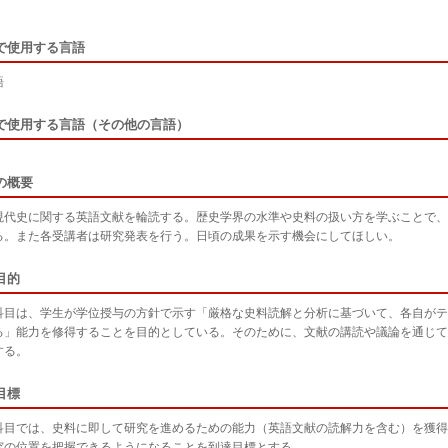
で使用する言語
語
で使用する言語（その他の言語）
の概要
現代史に関する英語文献を輪読する。歴史学界の水準や史料の扱い方を学ぶことで、
る。また各受講者は研究発表を行う。日頃の成果を示す機会にしてほしい。
目的
科目は、学生が学位授与の方針で示す「厳格な史料読解と分析に基づいて、各自がテ
る」能力を修得することを目的としている。そのために、文献の講読や議論を通じて
する。
目標
科目では、史料に即して研究を進めるための能力（英語文献の読解力を含む）を獲得
究の位置を把握できるようになることを到達目標とする。