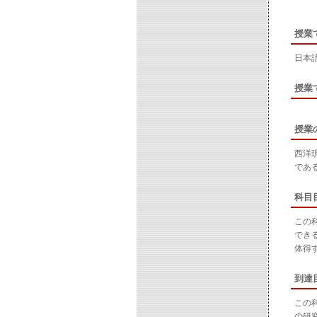
授業
日本
授業
授業
西洋
であ
科目
この
でき
体得
到達
この
の研