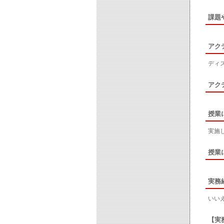
課題
アク
ディ
アク
授業
実施
授業
実務
いい
【実