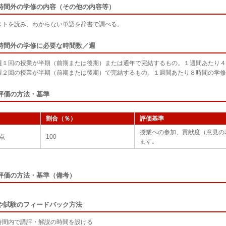
時間外の学修の内容（その他の内容等）
ストを読み、わからない単語を辞書で調べる。
時間外の学修に必要な時間数／週
週１回の授業が半期（前期または後期）または通年で完結するもの。１週間あたり４
週２回の授業が半期（前期または後期）で完結するもの。１週間あたり８時間の学修
評価の方法・基準
割合（％）
評価基準
授業への参加、貢献度（意見の
点
100
ます。
評価の方法・基準（備考）
や試験のフィードバック方法
時間内で講評・解説の時間を設ける