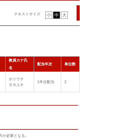
テキストサイズ
小
中
大
教員カナ氏
配当年次
単位数
名
ホリウチ
1年次配当
2
タカユキ
力が必要となる。