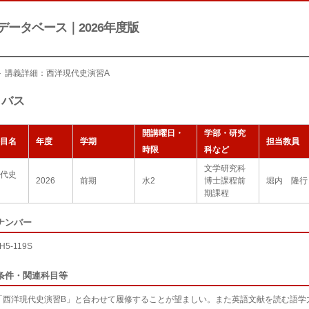
データベース｜2026年度版
＞ 講義詳細：西洋現代史演習A
ラバス
開講曜日・
学部・研究
目名
年度
学期
担当教員
時限
科など
文学研究科
代史
2026
前期
水2
博士課程前
堀内 隆行
期課程
ナンバー
H5-119S
条件・関連科目等
「西洋現代史演習B」と合わせて履修することが望ましい。また英語文献を読む語学