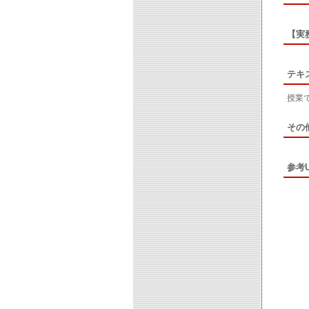
【実
テキ
授業
その
参考U