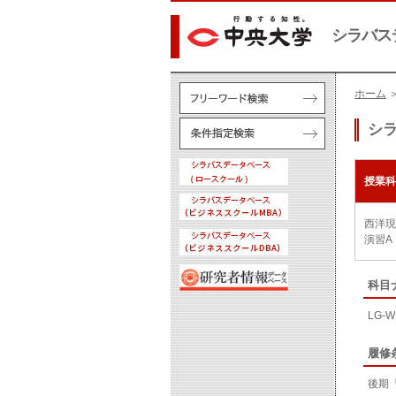
シラバス
ホーム
シ
授業科
西洋現
演習A
科目
LG-W
履修
後期