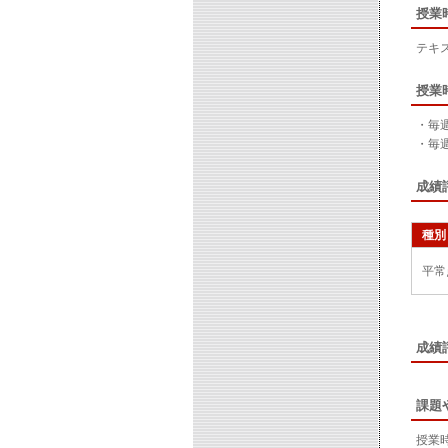
授業
テキ
授業
・毎
・毎
成績
種別
平常
成績
課題
授業