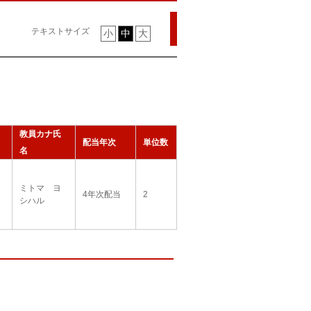
テキストサイズ
小
中
大
教員カナ氏
配当年次
単位数
名
ミトマ ヨ
4年次配当
2
シハル