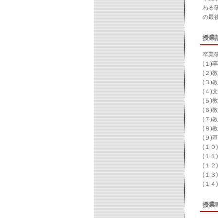
わる
の最
授業
卒業
(１
(２
(３
(４)
(５
(６
(７
(８
(９
(１
(１
(１
(１
(１
授業