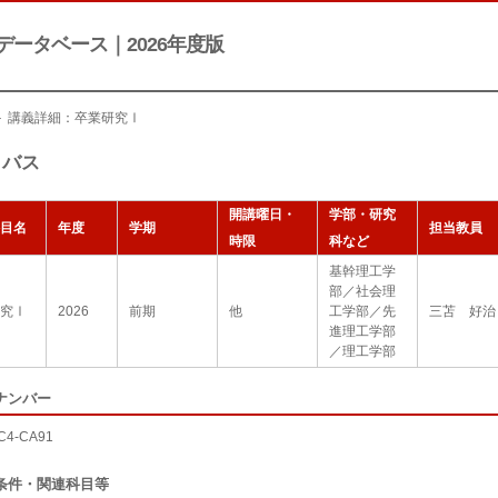
データベース｜2026年度版
＞ 講義詳細：卒業研究Ⅰ
ラバス
開講曜日・
学部・研究
目名
年度
学期
担当教員
時限
科など
基幹理工学
部／社会理
究Ⅰ
2026
前期
他
工学部／先
三苫 好治
進理工学部
／理工学部
ナンバー
C4-CA91
条件・関連科目等