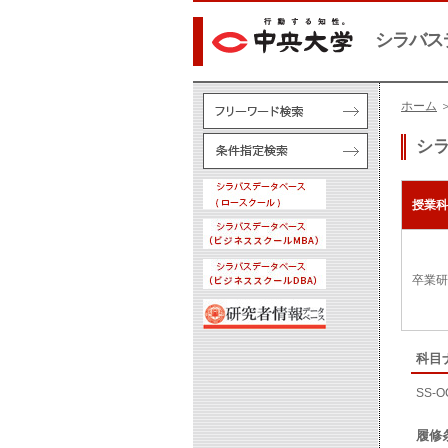
シラバス
ホーム
シ
授業科
卒業研
科目
SS-O
履修