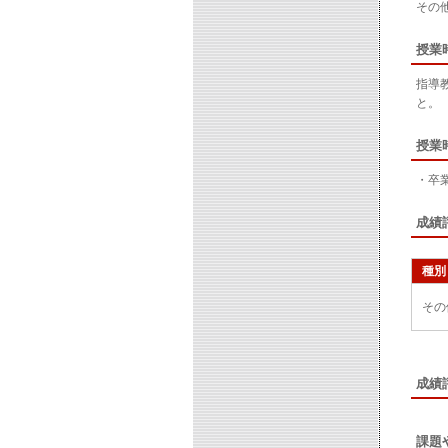
その
授業
指導
と。
授業
・卒
成績
種別
その
成績
課題