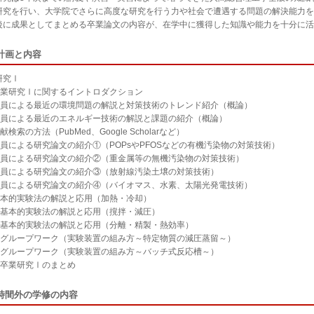
研究を行い、大学院でさらに高度な研究を行う力や社会で遭遇する問題の解決能力を
後に成果としてまとめる卒業論文の内容が、在学中に獲得した知識や能力を十分に活
計画と内容
研究Ⅰ
)卒業研究Ⅰに関するイントロダクション
)教員による最近の環境問題の解説と対策技術のトレンド紹介（概論）
)教員による最近のエネルギー技術の解説と課題の紹介（概論）
文献検索の方法（PubMed、Google Scholarなど）
)教員による研究論文の紹介①（POPsやPFOSなどの有機汚染物の対策技術）
)教員による研究論文の紹介②（重金属等の無機汚染物の対策技術）
)教員による研究論文の紹介③（放射線汚染土壌の対策技術）
)教員による研究論文の紹介④（バイオマス、水素、太陽光発電技術）
)基本的実験法の解説と応用（加熱・冷却）
０)基本的実験法の解説と応用（撹拌・減圧）
１)基本的実験法の解説と応用（分離・精製・熱効率）
２)グループワーク（実験装置の組み方～特定物質の減圧蒸留～）
３)グループワーク（実験装置の組み方～バッチ式反応槽～）
４)卒業研究Ⅰのまとめ
時間外の学修の内容