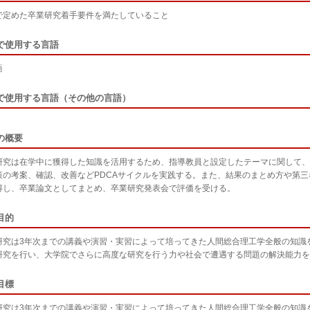
で定めた卒業研究着手要件を満たしていること
で使用する言語
語
で使用する言語（その他の言語）
の概要
研究は在学中に獲得した知識を活用するため、指導教員と設定したテーマに関して、
策の考案、確認、改善などPDCAサイクルを実践する。また、結果のまとめ方や第
得し、卒業論文としてまとめ、卒業研究発表会で評価を受ける。
目的
研究は3年次までの講義や演習・実習によって培ってきた人間総合理工学全般の知識
研究を行い、大学院でさらに高度な研究を行う力や社会で遭遇する問題の解決能力を
目標
研究は3年次までの講義や演習・実習によって培ってきた人間総合理工学全般の知識