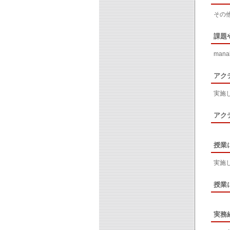
その
課題
ma
アク
実施
アク
授業
実施
授業
実務