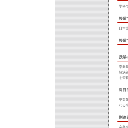
学科
授業
日本
授業
授業
卒業
解決
を習
科目
卒業
わる
到達
卒業