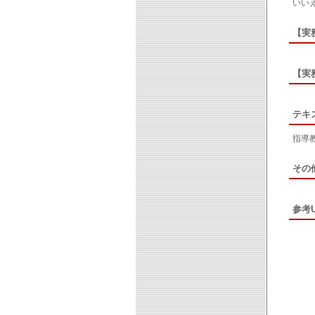
いい
【実
【実
テキ
指導
その
参考U