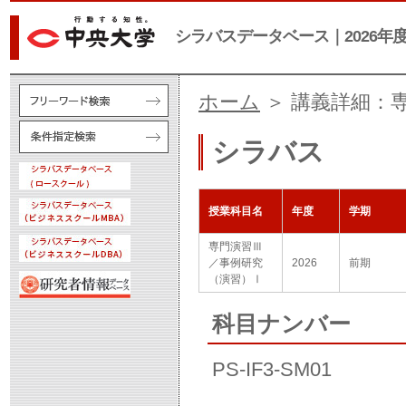
シラバスデータベース｜2026年
ホーム
＞ 講義詳細：
シラバス
授業科目名
年度
学期
専門演習Ⅲ
／事例研究
2026
前期
（演習）Ⅰ
科目ナンバー
PS-IF3-SM01