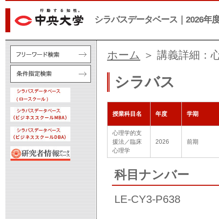
シラバスデータベース｜2026年
ホーム
＞ 講義詳細：
シラバス
授業科目名
年度
学期
心理学的支
援法／臨床
2026
前期
心理学
科目ナンバー
LE-CY3-P638