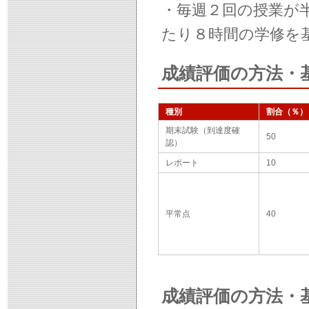
・毎週２回の授業が
たり８時間の学修を
成績評価の方法・
種別
割合（％）
期末試験（到達度確
50
認）
レポート
10
平常点
40
成績評価の方法・