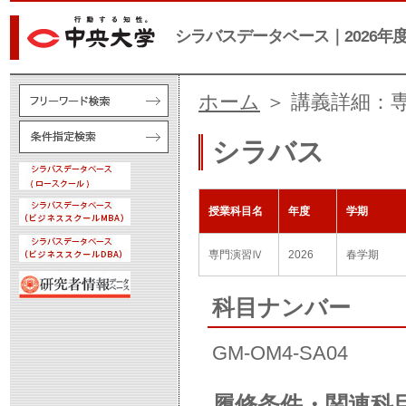
シラバスデータベース｜2026年
ホーム
＞ 講義詳細：
シラバス
授業科目名
年度
学期
専門演習Ⅳ
2026
春学期
科目ナンバー
GM-OM4-SA04
履修条件・関連科