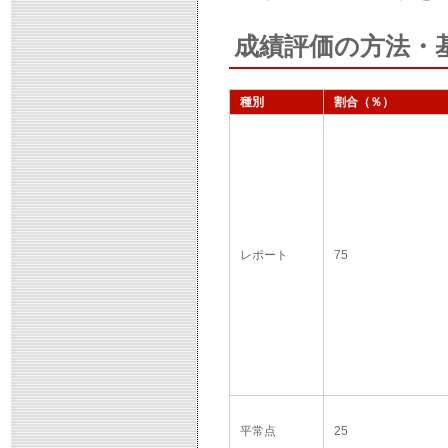
成績評価の方法・
種別
割合（％）
レポート
75
平常点
25