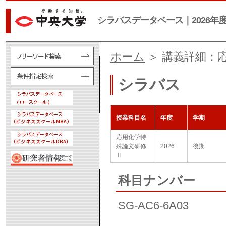
シラバスデータベース｜2026年
ホーム
＞ 講義詳細：
シラバス
授業科目名
年度
学期
応用化学特
殊論文研修
2026
後期
Ⅱ
科目ナンバー
SG-AC6-6A03