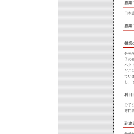
授業
日本
授業
授業
分光
子の
ペク
どこ
てい
し、
科目
分子
専門
到達
分子