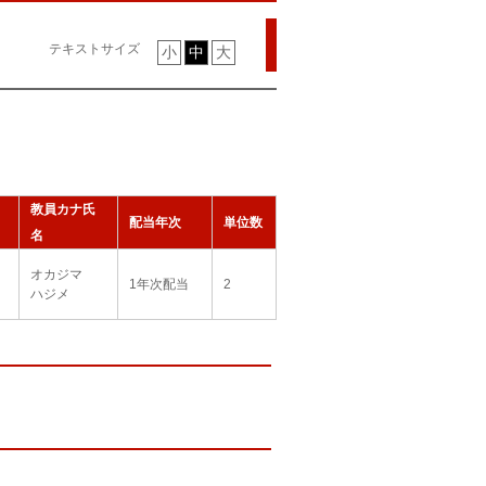
テキストサイズ
小
中
大
教員カナ氏
配当年次
単位数
名
オカジマ
1年次配当
2
ハジメ