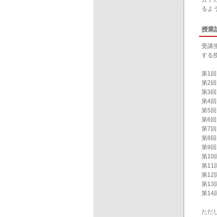
るよ
授業
受講
する
第1
第2
第3
第4
第5
第6
第7回
第8回
第9
第10
第11
第1
第1
第1
ただ