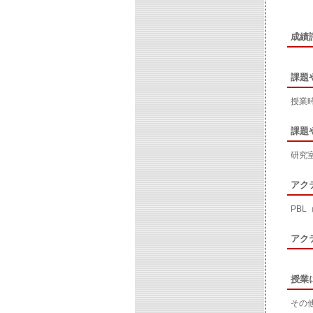
成績
課題
授業
課題
研究
アク
PB
アク
授業
その