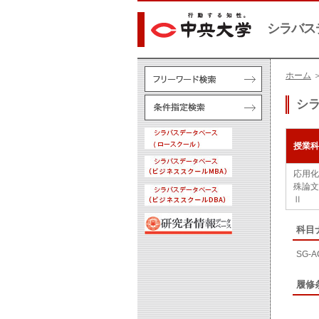
シラバス
ホーム
シ
授業科
応用化
殊論文
Ⅱ
科目
SG-A
履修