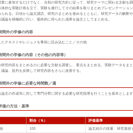
授業に参加するだけでなく、当初の研究方針に従って、研究テーマに関わる文献を調
具体的な実験計画を立て、実験を遂行してその結果を取りまとめプレゼンテーション
められる。日頃から論文講読、研究のまとめを進めるとともに、研究データの解釈や
の議論を積極的に行い、最終的に得られた成果を論文としてまとめる。
時間外の学修の内容
したテキストやレジュメを事前に読み込むこと／その他
時間外の学修の内容（その他の内容等）
の研究内容をまとめるのに必要な文献を調査し、要点をまとめる。実験データをまと
、議論、批判を反映して研究内容をさらに改善する。
時間外の学修に必要な時間数／週
位論文の作成等に対して専門分野に関する必要な研究指導を行うことを基本とします
評価の方法・基準
割合（％）
評価基準
他
100
論文紹介の技量、研究進捗