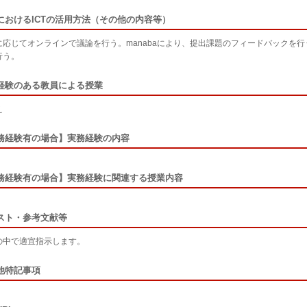
におけるICTの活用方法（その他の内容等）
に応じてオンラインで議論を行う。manabaにより、提出課題のフィードバックを行う
行う。
経験のある教員による授業
え
務経験有の場合】実務経験の内容
務経験有の場合】実務経験に関連する授業内容
スト・参考文献等
の中で適宜指示します。
他特記事項