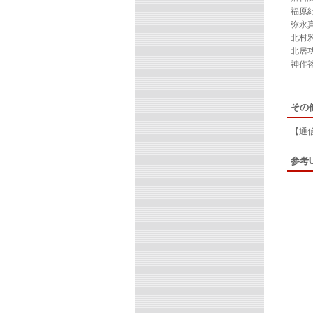
福原
弥永
北村
北居
神作
その
【通
参考U