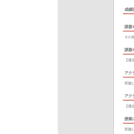
成績
課題
その
課題
【通
アク
実施
アク
【通
授業
実施