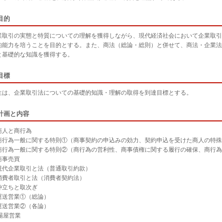
目的
取引の実態と特質についての理解を獲得しながら、現代経済社会において企業取引
的能力を培うことを目的とする。また、商法（総論・総則）と併せて、商法・企業法
と基礎的な知識を獲得する。
目標
生は、企業取引法についての基礎的知識・理解の取得を到達目標とする。
計画と内容
商人と商行為
商行為一般に関する特則①（商事契約の申込みの効力、契約申込を受けた商人の特殊
商行為一般に関する特則②（商行為の営利性、商事債権に関する履行の確保、商行為
商事売買
現代企業取引と法（普通取引約款）
消費者取引と法（消費者契約法）
仲立ちと取次ぎ
運送営業①（総論）
運送営業②（各論）
場屋営業