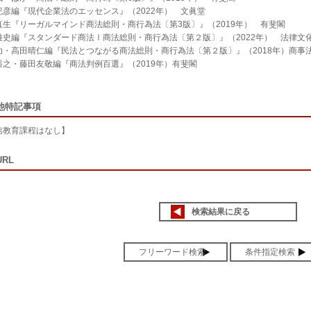
紀彦編『現代企業法のエッセンス』（2022年） 文眞堂
真生『リーガルマインド商法総則・商行為法〔第3版〕』（2019年） 有斐閣
雅史編『スタンダード商法Ⅰ商法総則・商行為法〔第２版〕』（2022年） 法律文
功・高田晴仁編『民法とつながる商法総則・商行為法〔第２版〕』（2018年）商事
裕之・藤田友敬編『商法判例百選』（2019年）有斐閣
他特記事項
信教育課程はなし】
RL
検索結果に戻る
フリーワード検索
条件指定検索