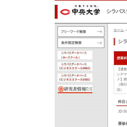
シラバス
ホーム
シ
授業科
【通教
ンデマ
ド】商
（商行
法）
科目
JD-S
履修