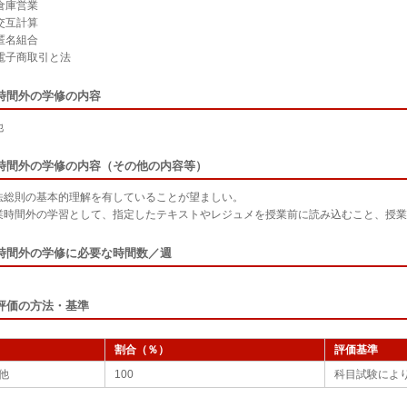
倉庫営業
交互計算
匿名組合
 電子商取引と法
時間外の学修の内容
他
時間外の学修の内容（その他の内容等）
法総則の基本的理解を有していることが望ましい。
業時間外の学習として、指定したテキストやレジュメを授業前に読み込むこと、授業
時間外の学修に必要な時間数／週
評価の方法・基準
割合（％）
評価基準
他
100
科目試験によ