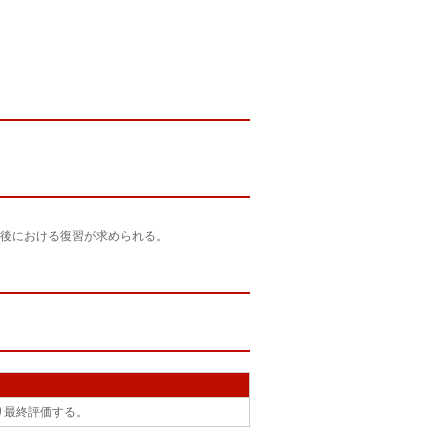
後における復習が求められる。
り最終評価する。