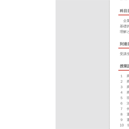
科目
企業
基礎
理解
到達
受講
授業
１ 
２ 
３ 
４ 
５ 
６ 
７ 
８ 
９ 
10 