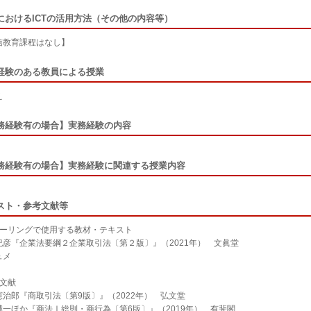
におけるICTの活用方法（その他の内容等）
信教育課程はなし】
経験のある教員による授業
え
務経験有の場合】実務経験の内容
務経験有の場合】実務経験に関連する授業内容
スト・参考文献等
クーリングで使用する教材・テキスト
紀彦『企業法要綱２企業取引法〔第２版〕』（2021年） 文眞堂
ュメ
考文献
憲治郎『商取引法〔第9版〕』（2022年） 弘文堂
誠一ほか『商法Ⅰ総則・商行為〔第6版〕』（2019年） 有斐閣