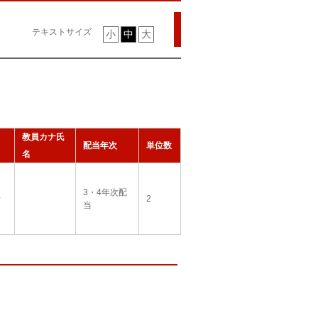
テキストサイズ
小
中
大
教員カナ氏
配当年次
単位数
名
3・4年次配
士
2
当