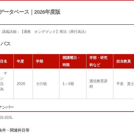
データベース｜2026年度版
＞ 講義詳細：【通教 オンデマンド】商法（商行為法）
ラバス
開講曜日・
学部・研究
目名
年度
学期
担当教員
時限
科など
 オ
ン
通信教育課
法
2026
その他
1～4期
平泉 貴
程
為
ナンバー
O3-203L
条件・関連科目等