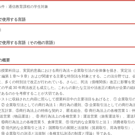
条件：通信教育課程の学生対象
で使用する言語
語
で使用する言語（その他の言語）
の概要
授業科目は、実質的意義における商行為法＝企業取引法の全体像を描き、実定法（
 2 編第 1 章〜 9 章）および関連する主要な特別法を対象とする。この法分野で
に、多くの特別法で改正が行われている。さらに、民法（債権関係）改正に影響を受
ての平成 30 年商法改正も成立した。これらの新たな立法や法改正の動向が企業の
であるのかを考察することが大切である。
ストに収録された内容に照らして授業科目中の主要項目をあげると、① 企業取引
、② 企業取引法としての商行為法 1：商行為の通則、③ 企業取引法としての商行為法
交互計算、⑤商行為法上の特殊な契約２、匿名組合、⑥ 商行為法上の各種営業 1：
運送営業（物品運送）、⑧ 商行為法上の各種営業 3：運送営業（旅客運送等）、運送
、⑩商行為法上の各種営業 5、倉庫営業、⑪ 現代的な企業取引と法 1：消費者取引
、⑫ 現代的な企業取引と法 2：国際取引の展開と法規制（貿易取引、荷為替取引）、
、⑭ 企業取引の決済と法規制（各種支払決済の制度と理論）等である。