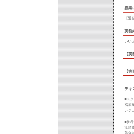
授業
【通
実務
いい
【実
【実
テキ
■ス
福原
レジ
■参
江頭
落合