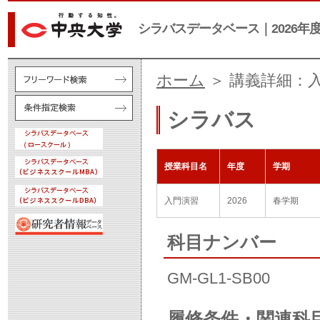
シラバスデータベース｜2026年
ホーム
＞ 講義詳細：
シラバス
授業科目名
年度
学期
入門演習
2026
春学期
科目ナンバー
GM-GL1-SB00
履修条件・関連科