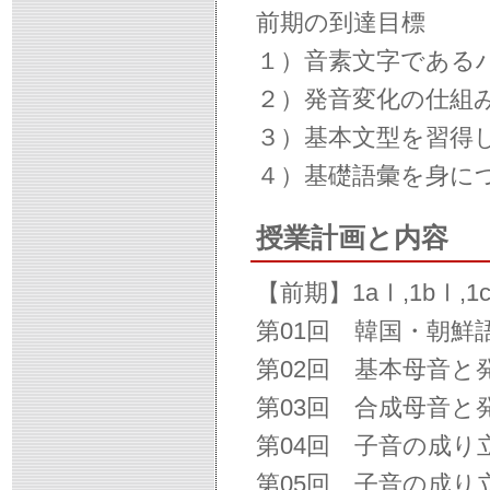
前期の到達目標
１）音素文字である
２）発音変化の仕組
３）基本文型を習得
４）基礎語彙を身に
授業計画と内容
【前期】1aⅠ,1bⅠ,1
第01回 韓国・朝鮮
第02回 基本母音と
第03回 合成母音と
第04回 子音の成り
第05回 子音の成