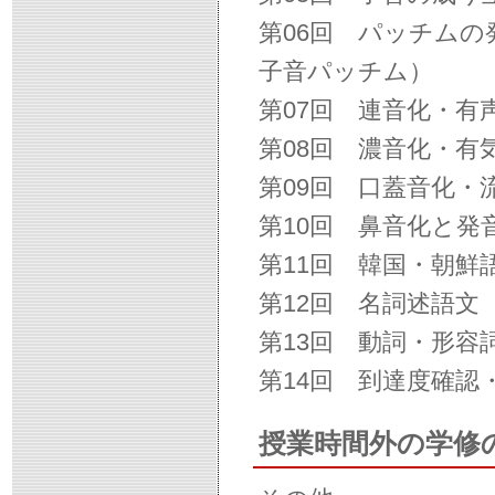
第06回 パッチム
子音パッチム）
第07回 連音化・有
第08回 濃音化・有
第09回 口蓋音化・
第10回 鼻音化と発
第11回 韓国・朝
第12回 名詞述語
第13回 動詞・形
第14回 到達度確認
授業時間外の学修