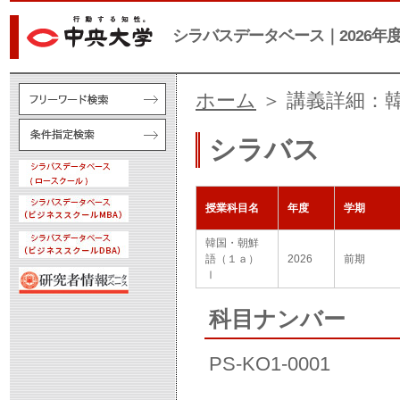
シラバスデータベース｜2026年
ホーム
＞ 講義詳細：
シラバス
授業科目名
年度
学期
韓国・朝鮮
語（１ａ）
2026
前期
Ⅰ
科目ナンバー
PS-KO1-0001