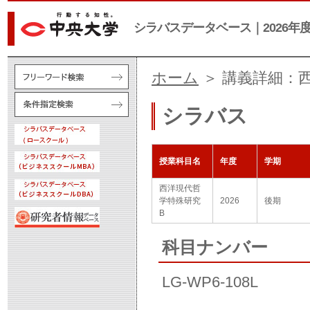
シラバスデータベース｜2026年
ホーム
＞ 講義詳細：
シラバス
授業科目名
年度
学期
西洋現代哲
学特殊研究
2026
後期
B
科目ナンバー
LG-WP6-108L