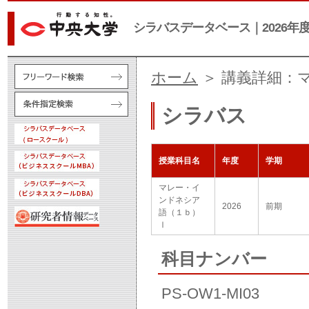
シラバスデータベース｜2026年
ホーム
＞ 講義詳細：
シラバス
授業科目名
年度
学期
マレー・イ
ンドネシア
2026
前期
語（１ｂ）
Ⅰ
科目ナンバー
PS-OW1-MI03