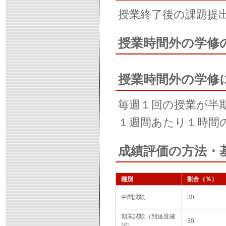
授業終了後の課題提
授業時間外の学修
授業時間外の学修
毎週１回の授業が半
１週間あたり１時間
成績評価の方法・
種別
割合（％）
中間試験
30
期末試験（到達度確
30
認）