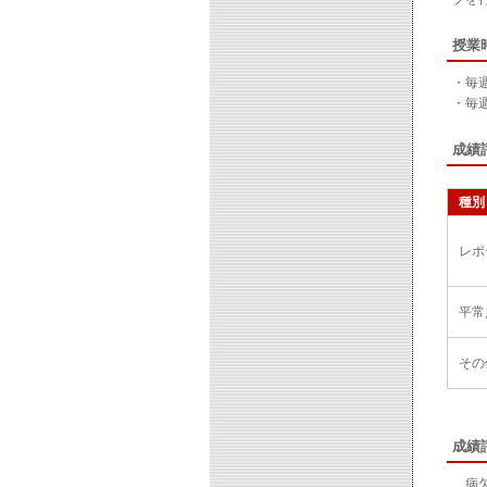
授業
・毎
・毎
成績
種別
レポ
平常
その
成績
病欠