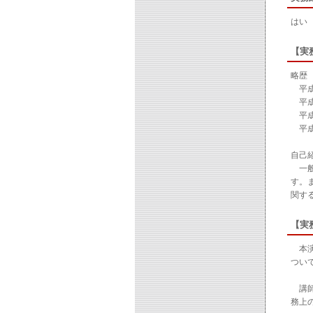
はい
【実
略歴
平成
平成
平成
平成
自己
一般
す。
関す
【実
本演
つい
講師
務上