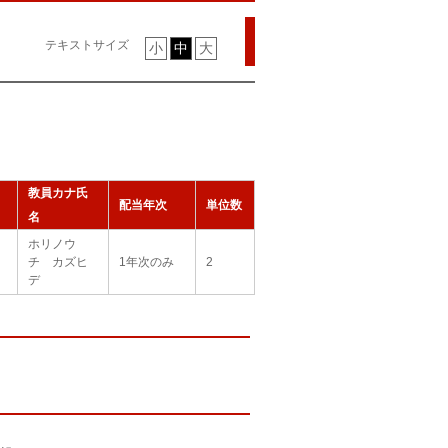
テキストサイズ
小
中
大
教員カナ氏
配当年次
単位数
名
ホリノウ
チ カズヒ
1年次のみ
2
デ