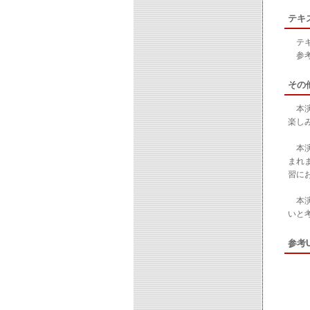
テキ
テキ
参考
その
本演
楽し
本演
まれ
習に
本演
いと
参考U