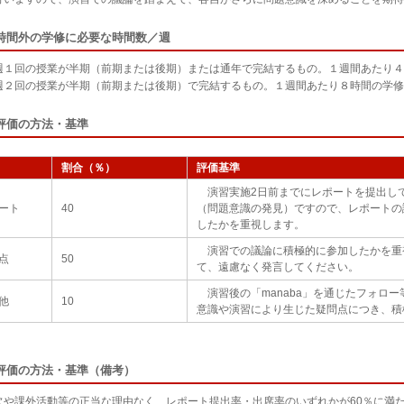
時間外の学修に必要な時間数／週
週１回の授業が半期（前期または後期）または通年で完結するもの。１週間あたり４
週２回の授業が半期（前期または後期）で完結するもの。１週間あたり８時間の学修
評価の方法・基準
割合（％）
評価基準
演習実施2日前までにレポートを提出し
ート
40
（問題意識の発見）ですので、レポートの
したかを重視します。
演習での議論に積極的に参加したかを重
点
50
て、遠慮なく発言してください。
演習後の「manaba」を通じたフォロ
他
10
意識や演習により生じた疑問点につき、積
評価の方法・基準（備考）
や課外活動等の正当な理由なく、レポート提出率・出席率のいずれかが60％に満