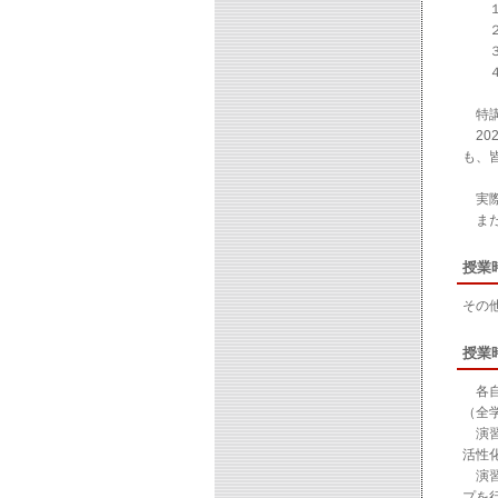
１）
２）
３）
４）
特講
20
も、
実際
また
授業
その
授業
各自
（全
演習
活性
演習
プを