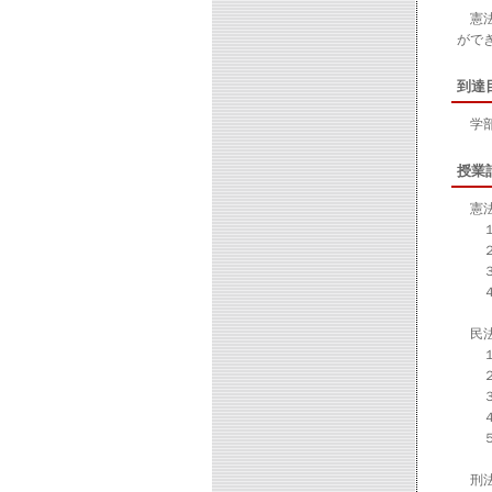
憲法
がで
到達
学部
授業
憲法
１）
２）
３）
４）
民法
１）
２）
３）
４）
５）
刑法