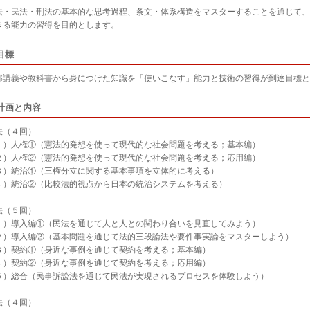
・民法・刑法の基本的な思考過程、条文・体系構造をマスターすることを通じて、
きる能力の習得を目的とします。
目標
講義や教科書から身につけた知識を「使いこなす」能力と技術の習得が到達目標と
計画と内容
（４回）
人権①（憲法的発想を使って現代的な社会問題を考える；基本編）
人権②（憲法的発想を使って現代的な社会問題を考える；応用編）
統治①（三権分立に関する基本事項を立体的に考える）
統治②（比較法的視点から日本の統治システムを考える）
（５回）
導入編①（民法を通じて人と人との関わり合いを見直してみよう）
導入編②（基本問題を通じて法的三段論法や要件事実論をマスターしよう）
契約①（身近な事例を通じて契約を考える；基本編）
契約②（身近な事例を通じて契約を考える；応用編）
総合（民事訴訟法を通じて民法が実現されるプロセスを体験しよう）
（４回）