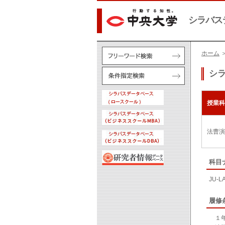
シラバス
ホーム
シ
授業科
法曹演
科目
JU-L
履修
１年