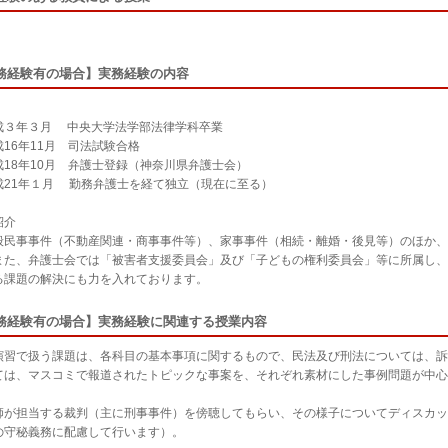
務経験有の場合】実務経験の内容
３年３月 中央大学法学部法律学科卒業
16年11月 司法試験合格
18年10月 弁護士登録（神奈川県弁護士会）
21年１月 勤務弁護士を経て独立（現在に至る）
紹介
民事事件（不動産関連・商事事件等）、家事事件（相続・離婚・後見等）のほか、
また、弁護士会では「被害者支援委員会」及び「子どもの権利委員会」等に所属し、
る課題の解決にも力を入れております。
務経験有の場合】実務経験に関連する授業内容
習で扱う課題は、各科目の基本事項に関するもので、民法及び刑法については、訴
ては、マスコミで報道されたトピックな事案を、それぞれ素材にした事例問題が中心
が担当する裁判（主に刑事事件）を傍聴してもらい、その様子についてディスカッ
の守秘義務に配慮して行います）。