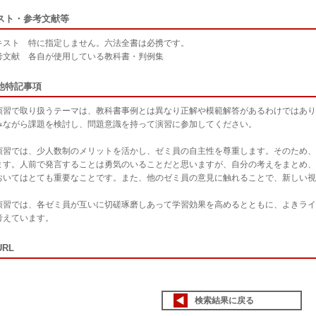
スト・参考文献等
スト 特に指定しません。六法全書は必携です。
文献 各自が使用している教科書・判例集
他特記事項
習で取り扱うテーマは、教科書事例とは異なり正解や模範解答があるわけではあり
みながら課題を検討し、問題意識を持って演習に参加してください。
習では、少人数制のメリットを活かし、ゼミ員の自主性を尊重します。そのため、
ます。人前で発言することは勇気のいることだと思いますが、自分の考えをまとめ、
おいてはとても重要なことです。また、他のゼミ員の意見に触れることで、新しい視
習では、各ゼミ員が互いに切磋琢磨しあって学習効果を高めるとともに、よきライ
考えています。
RL
検索結果に戻る