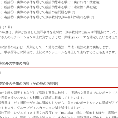
総論①（実際の事件を通じて総論的思考を学ぶ；実行行為〜故意編）
総論②（実際の事件を通じて総論的思考を学ぶ；違法性〜共犯編）
各論①（実際の事件を通じて各論の諸問題を学ぶ）
各論②（実際の事件を通じて刑事裁判や少年審判の流れを学ぶ）
（１回）
25年度は、講師が担当した無罪事件を素材に、刑事裁判の仕組みや問題点について、
皆さんのモチベーション向上に資するような、興味深いテーマを選定したいと考えて
の演習の進行は、原則として、１週毎に憲法・民法・刑法の順で実施します。
、学事暦等との関係で、上記のスケジュールを修正して進行することもあります。
時間外の学修の内容
他
時間外の学修の内容（その他の内容等）
が文献を調査するなどして課題を事前に検討し、演習の２日前までにレポート（Ａ４版
学授業支援システム）を利用して講師に提出してもらいます。
当日は、ゼミ員同士が自由に議論をしながら、各自のレポートをもとに講師がアドバ
化するよう、グループディスカッション制を試行しました）。
終了時、レジュメ（Ａ４版２枚程度）を「manaba」経由で配布するほか、講師が「
行いますので、演習での議論を踏まえて、各自がさらに問題意識を深めることを期