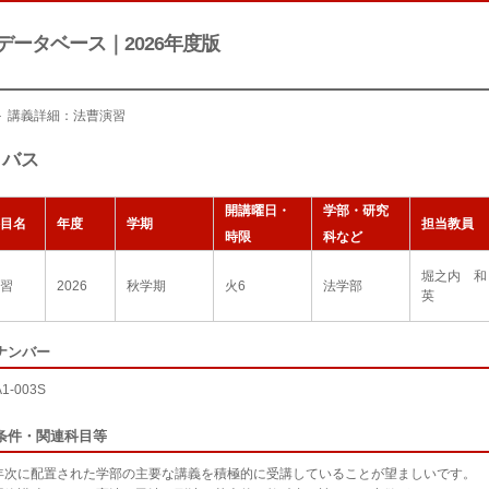
データベース｜2026年度版
＞ 講義詳細：法曹演習
ラバス
開講曜日・
学部・研究
目名
年度
学期
担当教員
時限
科など
堀之内 和
習
2026
秋学期
火6
法学部
英
ナンバー
A1-003S
条件・関連科目等
次に配置された学部の主要な講義を積極的に受講していることが望ましいです。