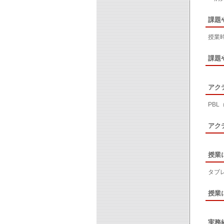
課題
授業
課題
アク
PB
アク
授業
タブ
授業
実務