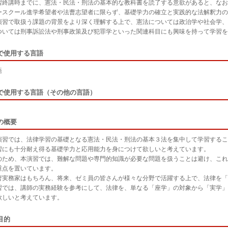
終講時までに、憲法・民法・刑法の基本的な教科書を読了する意欲があると、なお
スクール進学希望者や法曹志望者に限らず、基礎学力の確立と実践的な法解釈力の
習で取扱う課題の背景をより深く理解する上で、憲法については政治学や社会学、
ついては刑事訴訟法や刑事政策及び犯罪学といった関連科目にも興味を持って学習を
で使用する言語
語
で使用する言語（その他の言語）
の概要
習では、法律学習の基礎となる憲法・民法・刑法の基本３法を集中して学習するこ
習にも十分耐え得る基礎学力と応用能力を身につけて欲しいと考えています。
ため、本演習では、難解な問題や専門的知識が必要な問題を扱うことは避け、これ
重点を置いています。
実務家はもちろん、将来、ゼミ員の皆さんが様々な分野で活躍する上で、法律を「
習では、講師の実務経験を参考にして、法律を、単なる「座学」の対象から「実学」
欲しいと考えています。
目的