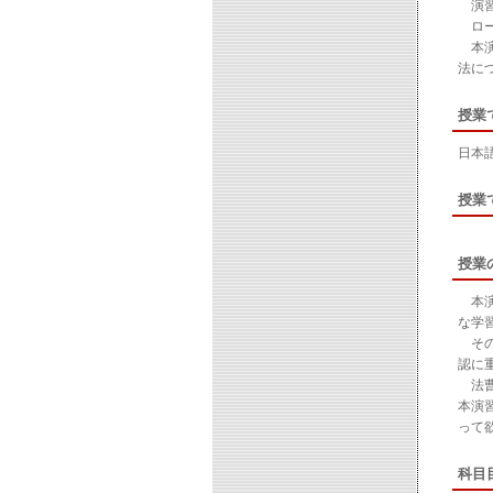
演習
ロー
本演
法に
授業
日本
授業
授業
本演
な学
その
認に
法曹
本演
って
科目