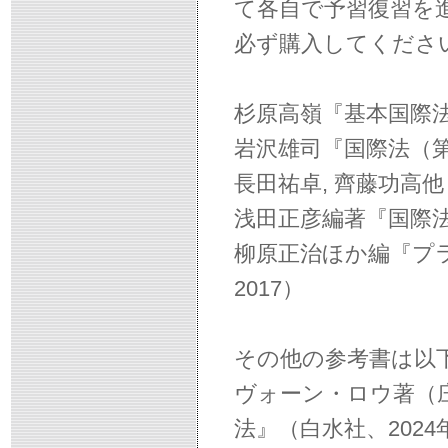
て各自で予習復習を
必ず購入してくださ
杉原高嶺『基本国際法
岩沢雄司『国際法（第
長田祐卓, 齊藤功高
浅田正彦編著『国際法
柳原正治ほか編『プ
2017）
その他の参考書は以
ヴォーン・ロウ著（
法』（白水社、2024