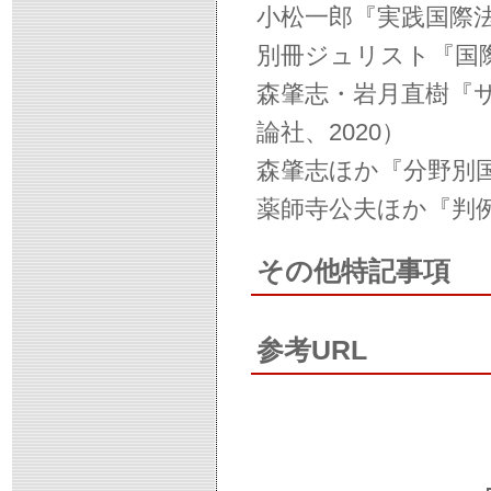
小松一郎『実践国際法
別冊ジュリスト『国際
森肇志・岩月直樹『
論社、2020）
森肇志ほか『分野別国
薬師寺公夫ほか『判例
その他特記事項
参考URL