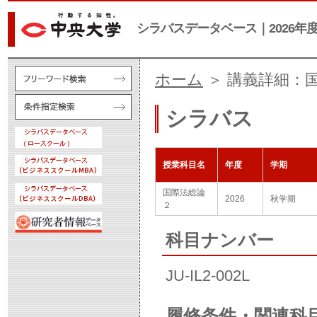
シラバスデータベース｜2026年
ホーム
＞ 講義詳細：
シラバス
授業科目名
年度
学期
国際法総論
2026
秋学期
２
科目ナンバー
JU-IL2-002L
履修条件・関連科