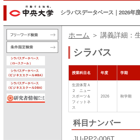
シラバスデータベース｜2026年
ホーム
＞ 講義詳細：
シラバス
授業科目名
年度
学期
生涯体育Ａ
２ ニュー
スポーツ＆
2026
秋学期
フィットネ
ス
科目ナンバー
JU-PP2-006T