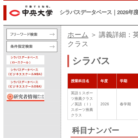
シラバスデータベース｜2026年
ホーム
＞ 講義詳細：
クラス
シラバス
授業科目名
年度
学期
英語１スポー
ツ推薦クラス
／英語（Ⅰ）
2026
春学期
スポーツ推薦
クラス
科目ナンバー