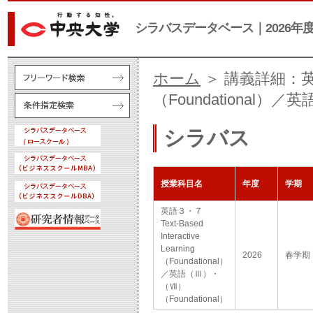
シラバスデータベース｜2026年
ホーム
＞ 講義詳細：英語３・７
（Foundational）／
シラバス
授業科目名
年度
学期
英語３・７
Text-Based
Interactive
Learning
2026
春学期
（Foundational）
／英語（Ⅲ）・
（Ⅶ）
（Foundational）