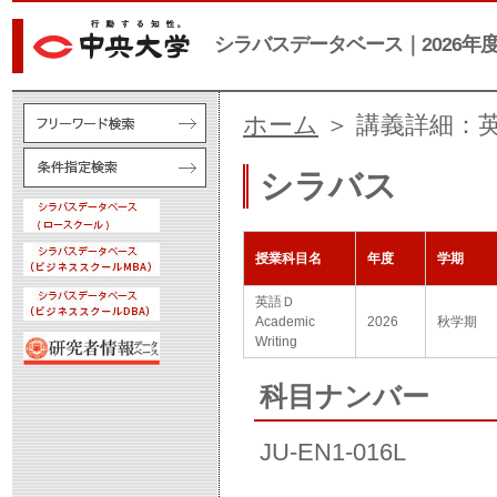
シラバスデータベース｜2026年
ホーム
＞ 講義詳細：英語Ｄ 
シラバス
授業科目名
年度
学期
英語Ｄ
Academic
2026
秋学期
Writing
科目ナンバー
JU-EN1-016L