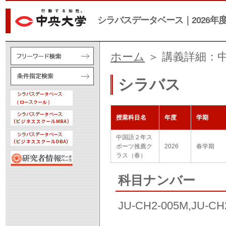
シラバスデータベース｜2026年
ホーム
＞ 講義詳細：
シラバス
授業科目名
年度
学期
中国語２年ス
ポーツ推薦ク
2026
春学期
ラス（春）
科目ナンバー
JU-CH2-005M,JU-CH