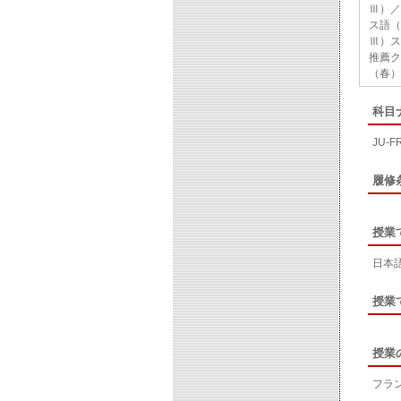
Ⅲ）／
ス語（
Ⅲ）ス
推薦ク
（春）
科目
JU-F
履修
授業
日本
授業
授業
フラ