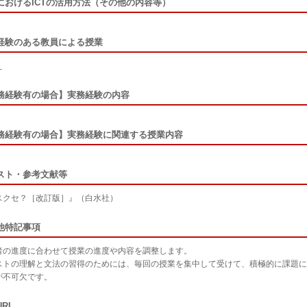
におけるICTの活用方法（その他の内容等）
経験のある教員による授業
え
務経験有の場合】実務経験の内容
務経験有の場合】実務経験に関連する授業内容
スト・参考文献等
スクセ？［改訂版］』（白水社）
他特記事項
者の進度に合わせて授業の進度や内容を調整します。
ストの理解と文法の習得のためには、毎回の授業を集中して受けて、積極的に課題に
が不可欠です。
RL