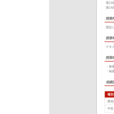
第1
第14
授業
指定
授業
テキ
授業
・毎
・毎
成績
種別
期末
平常