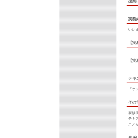
授業
実務
いい
【実
【実
テキ
『ケ
その
履修
テキ
こと
参考U