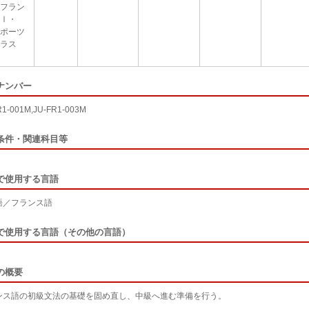
フラン
Ⅰ・
ポーツ
ラス
ナンバー
R1-001M,JU-FR1-003M
条件・関連科目等
で使用する言語
語／フランス語
で使用する言語（その他の言語）
の概要
ンス語の初級文法の基礎を固め直し、中級へ進む準備を行う。