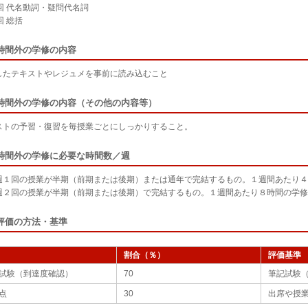
3回 代名動詞・疑問代名詞
回 総括
時間外の学修の内容
したテキストやレジュメを事前に読み込むこと
時間外の学修の内容（その他の内容等）
ストの予習・復習を毎授業ごとにしっかりすること。
時間外の学修に必要な時間数／週
週１回の授業が半期（前期または後期）または通年で完結するもの。１週間あたり４
週２回の授業が半期（前期または後期）で完結するもの。１週間あたり８時間の学修
評価の方法・基準
割合（％）
評価基準
試験（到達度確認）
70
筆記試験（
点
30
出席や授