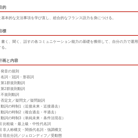
目的
と基本的な文法事項を学び直し、総合的なフランス語力を身につける。
目標
、書く、聞く、話すの各コミュニケーション能力の基礎を獲得して、自分の力で運用
する。
計画と内容
 発音の規則
回 名詞・冠詞・形容詞
 第1群規則動詞
 第2群規則動詞
 不規則動詞
回 否定文／疑問文／疑問副詞
回 動詞の時制1（近接未来・近接過去）
回 動詞の時制2（複合過去・半過去）
回 動詞の時制3（単純未来・条件法現在）
0回 比較級・最上級・中性代名詞
1回 非人称構文・関係代名詞・強調構文
2回 現在分詞／ジェロンディフ／受動態