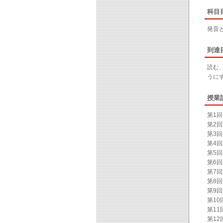
科目
発音
到達
読む
うに
授業
第1回
第2
第3回
第4回
第5回
第6
第7
第8
第9
第1
第1
第1