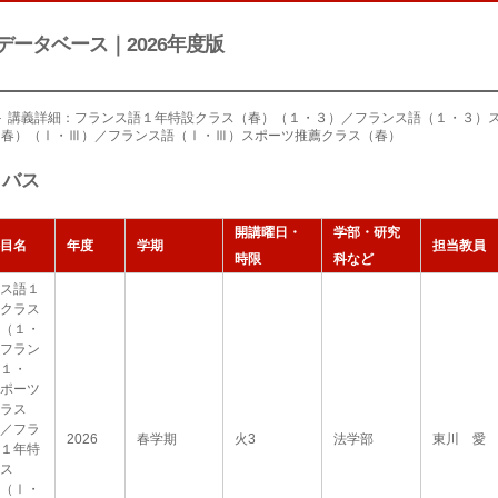
データベース｜2026年度版
＞ 講義詳細：フランス語１年特設クラス（春）（１・３）／フランス語（１・３）
（春）（Ⅰ・Ⅲ）／フランス語（Ⅰ・Ⅲ）スポーツ推薦クラス（春）
ラバス
開講曜日・
学部・研究
目名
年度
学期
担当教員
時限
科など
ス語１
クラス
（１・
フラン
１・
ポーツ
ラス
／フラ
2026
春学期
火3
法学部
東川 愛
１年特
ス
（Ⅰ・