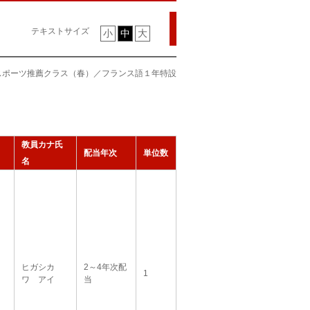
テキストサイズ
小
中
大
スポーツ推薦クラス（春）／フランス語１年特設
教員カナ氏
配当年次
単位数
名
ヒガシカ
2～4年次配
1
ワ アイ
当