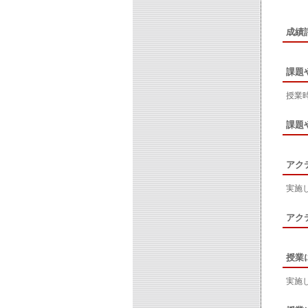
成績
課題
授業
課題
アク
実施
アク
授業
実施