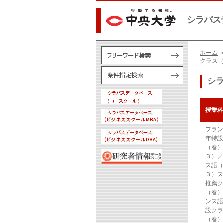
シラバス
ホーム
クラス
シ
授業科
フラン
年特設
（春）
３）／
ス語（
３）ス
推薦ク
（春）
ンス語
設クラ
（春）