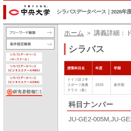
シラバスデータベース｜2026年
ホーム
＞ 講義詳細：
シラバス
授業科目名
年度
学期
ドイツ語２年
スポーツ推薦
2026
春学期
クラス（春）
科目ナンバー
JU-GE2-005M,JU-GE