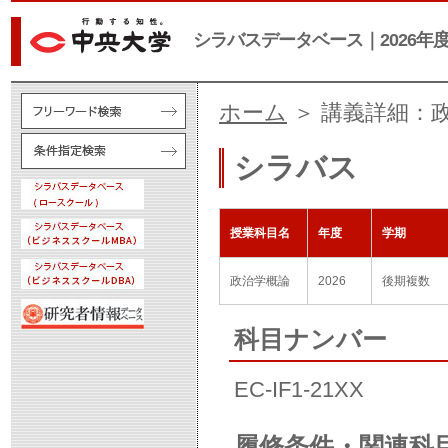
シラバスデータベース｜2026年
ホーム
＞ 講義詳細：
シラバス
授業科目名
年度
学期
政治学概論
2026
後期複数
科目ナンバー
EC-IF1-21XX
履修条件・関連科