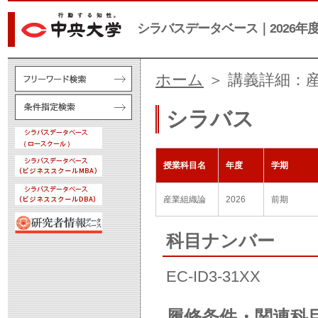
シラバスデータベース｜2026年
ホーム
＞ 講義詳細：
シラバス
授業科目名
年度
学期
産業組織論
2026
前期
科目ナンバー
EC-ID3-31XX
履修条件・関連科