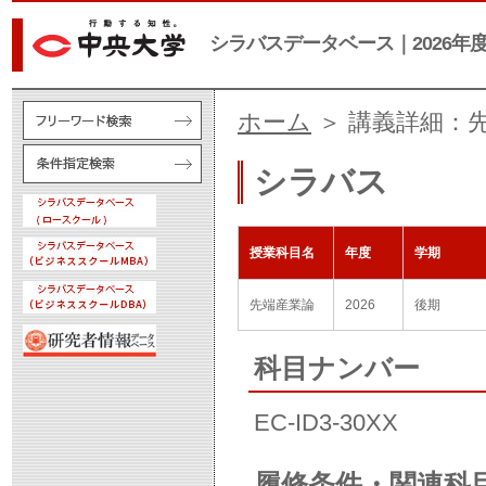
シラバスデータベース｜2026年
ホーム
＞ 講義詳細：
シラバス
授業科目名
年度
学期
先端産業論
2026
後期
科目ナンバー
EC-ID3-30XX
履修条件・関連科