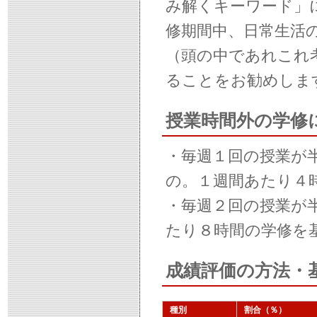
み解くキーワード」
修期間中、日常生活
（頭の中であれこれ
ることをお勧めしま
授業時間外の学修
・毎週１回の授業が
の。１週間あたり４
・毎週２回の授業が
たり８時間の学修を
成績評価の方法・
種別
割合（％）