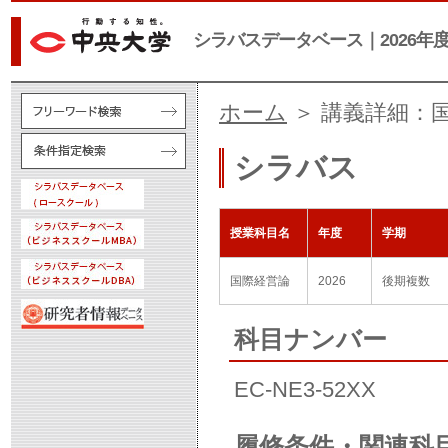
シラバスデータベース｜2026年
ホーム
＞ 講義詳細：
シラバス
授業科目名
年度
学期
国際経営論
2026
後期複数
科目ナンバー
EC-NE3-52XX
履修条件・関連科