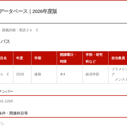
データベース｜2026年度版
＞ 講義詳細：英語２ｂ C
ラバス
開講曜日・
学部・研究
目名
年度
学期
担当教員
時限
科など
フラメリ
ｂ C
2026
後期
木4
経済学部
グ
メンス
ナンバー
N1-12bX
条件・関連科目等
なし