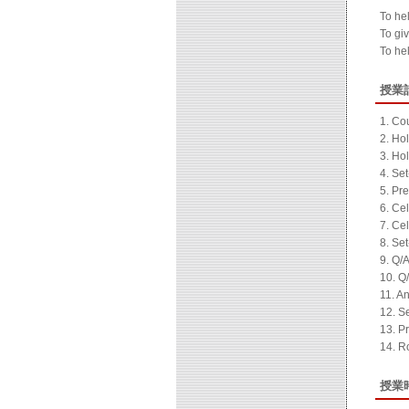
To he
To gi
To he
授業
1. Co
2. Ho
3. Hol
4. Se
5. Pr
6. Cel
7. Ce
8. Set
9. Q/A
10. Q/
11. An
12. S
13. P
14. R
授業