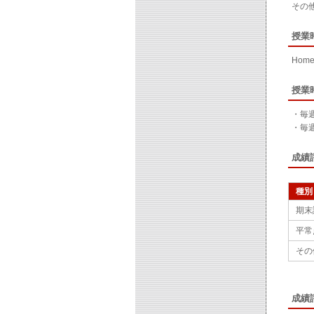
その
授業
Homew
授業
・毎
・毎
成績
種別
期末
平常
その
成績