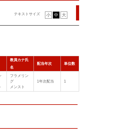
テキストサイズ
小
中
大
教員カナ氏
配当年次
単位数
名
ン
フラメリン
グ
1年次配当
1
ト
メンスト