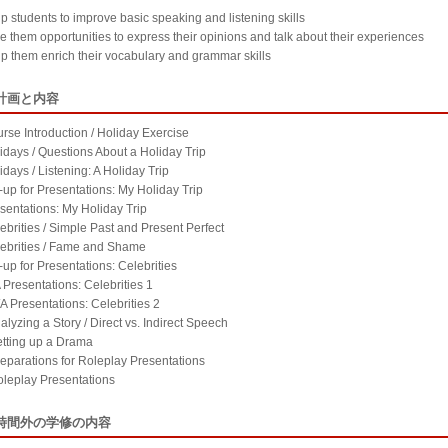
lp students to improve basic speaking and listening skills
ve them opportunities to express their opinions and talk about their experiences
lp them enrich their vocabulary and grammar skills
計画と内容
urse Introduction / Holiday Exercise
lidays / Questions About a Holiday Trip
idays / Listening: A Holiday Trip
t-up for Presentations: My Holiday Trip
esentations: My Holiday Trip
ebrities / Simple Past and Present Perfect
lebrities / Fame and Shame
-up for Presentations: Celebrities
 Presentations: Celebrities 1
A Presentations: Celebrities 2
alyzing a Story / Direct vs. Indirect Speech
etting up a Drama
reparations for Roleplay Presentations
oleplay Presentations
時間外の学修の内容