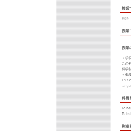
授業
英語
授業
授業
＜学
この
科学
＜概
This 
langu
科目
To he
To hel
到達