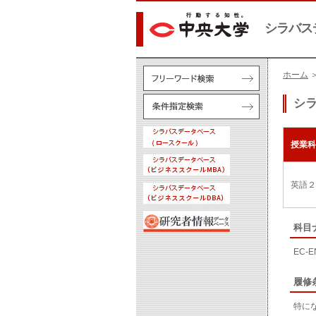
シラバス
ホーム
シ
授業科
英語２
科目
EC-E
履修
特に