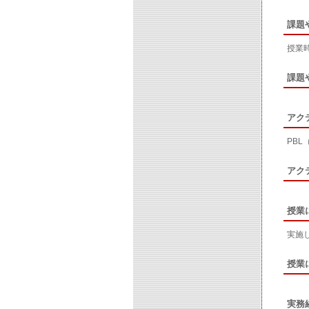
課題
授業
課題
アク
PB
アク
授業
実施
授業
実務