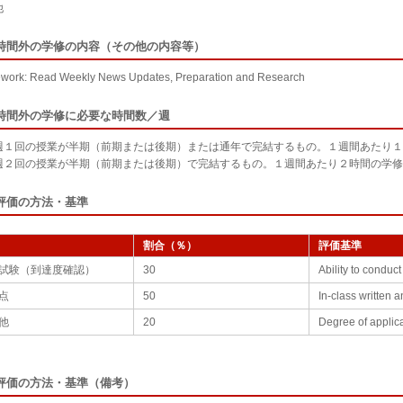
他
時間外の学修の内容（その他の内容等）
ork: Read Weekly News Updates, Preparation and Research
時間外の学修に必要な時間数／週
週１回の授業が半期（前期または後期）または通年で完結するもの。１週間あたり１
週２回の授業が半期（前期または後期）で完結するもの。１週間あたり２時間の学修
評価の方法・基準
割合（％）
評価基準
試験（到達度確認）
30
Ability to conduc
点
50
In-class written
他
20
Degree of applic
評価の方法・基準（備考）