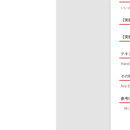
いい
【実
【実
テキ
Hand-
その
Any E
参考U
特に