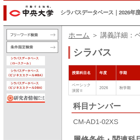
シラバスデータベース｜2026年
ホーム
＞ 講義詳細：
シラバス
授業科目名
年度
学期
ベーシック
2026
秋学期
演習Ⅱ
科目ナンバー
CM-AD1-02XS
履修条件・関連科