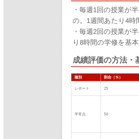
・毎週1回の授業が
の。1週間あたり4
・毎週2回の授業が
り8時間の学修を基
成績評価の方法・
種別
割合（％）
レポート
25
平常点
50