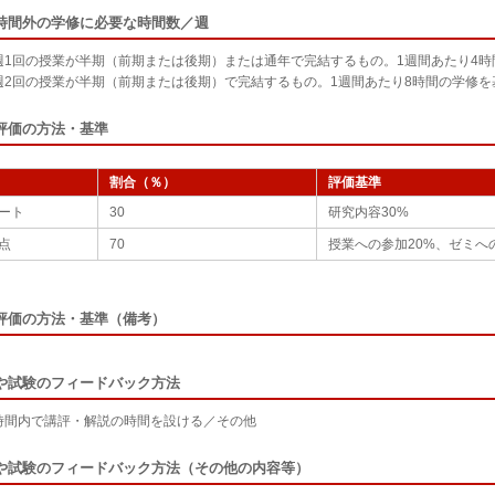
時間外の学修に必要な時間数／週
週1回の授業が半期（前期または後期）または通年で完結するもの。1週間あたり4
週2回の授業が半期（前期または後期）で完結するもの。1週間あたり8時間の学修を
評価の方法・基準
割合（％）
評価基準
ート
30
研究内容30%
点
70
授業への参加20%、ゼミへ
評価の方法・基準（備考）
や試験のフィードバック方法
時間内で講評・解説の時間を設ける／その他
や試験のフィードバック方法（その他の内容等）