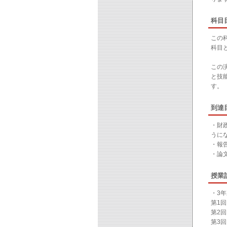
科目
この
科目
この
と技
す。
到達
・財
うに
・報
・論
授業
・3
第1
第2
第3