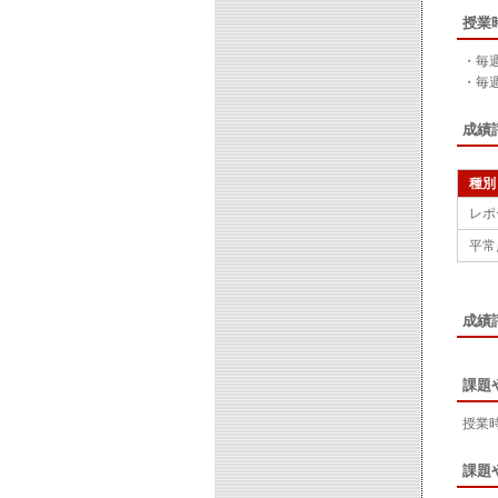
授業
・毎
・毎
成績
種別
レポ
平常
成績
課題
授業
課題