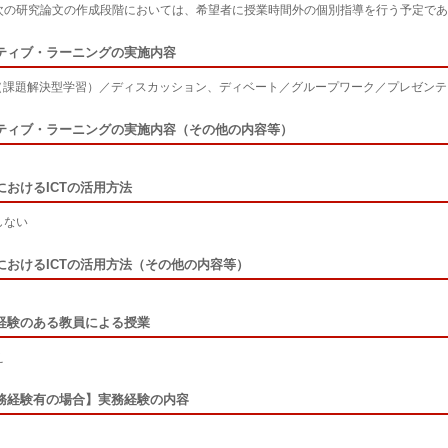
次の研究論文の作成段階においては、希望者に授業時間外の個別指導を行う予定であ
ティブ・ラーニングの実施内容
L（課題解決型学習）／ディスカッション、ディベート／グループワーク／プレゼン
ティブ・ラーニングの実施内容（その他の内容等）
におけるICTの活用方法
しない
におけるICTの活用方法（その他の内容等）
経験のある教員による授業
え
務経験有の場合】実務経験の内容