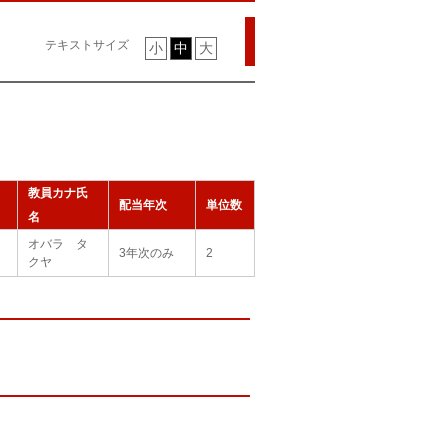
テキストサイズ
小
中
大
教員カナ氏
配当年次
単位数
名
オバラ タ
3年次のみ
2
クヤ