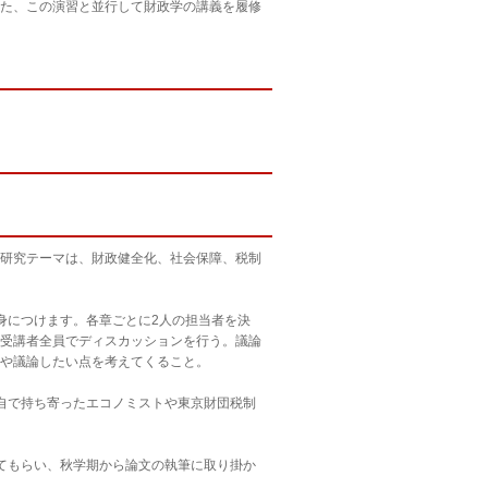
た、この演習と並行して財政学の講義を履修
研究テーマは、財政健全化、社会保障、税制
身につけます。各章ごとに2人の担当者を決
受講者全員でディスカッションを行う。議論
や議論したい点を考えてくること。
自で持ち寄ったエコノミストや東京財団税制
てもらい、秋学期から論文の執筆に取り掛か