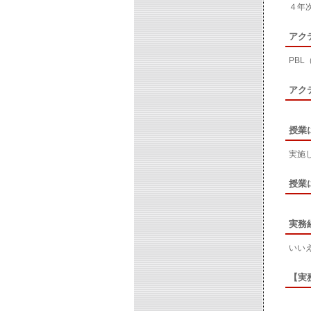
４年
アク
PB
アク
授業
実施
授業
実務
いい
【実