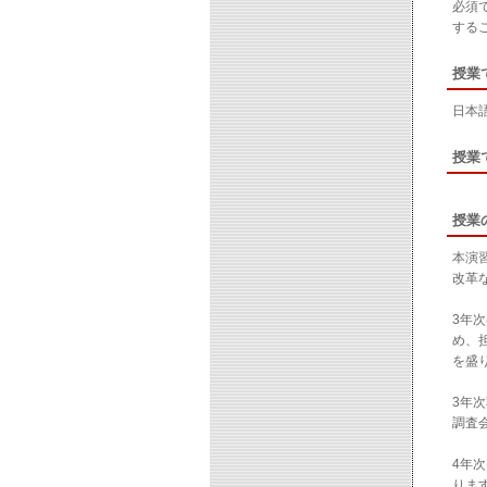
必須
する
授業
日本
授業
授業
本演
改革
3年
め、
を盛
3年
調査
4年
りま