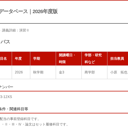
データベース｜2026年度版
＞ 講義詳細：演習Ⅱ
ラバス
開講曜日・
学部・研究
目名
年度
学期
担当教員
時限
科など
2026
秋学期
金3
商学部
小原 拓也
ナンバー
F3-12XS
条件・関連科目等
次配当の事前登録科目です。
Ⅰ・Ⅱ・Ⅲ・Ⅳ・論文はセット履修科目です。