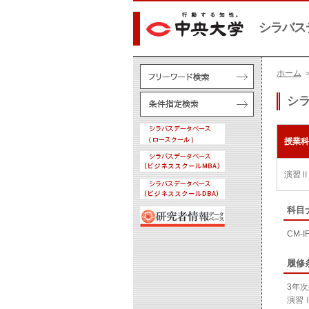
シラバス
ホーム
シ
授業科
演習Ⅱ
科目
CM-I
履修
3年
演習