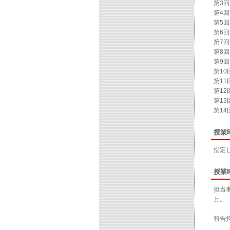
第3
第4
第5
第6
第7
第8
第9
第10
第11
第12
第1
第1
授業
指定
授業
担当
と。
報告