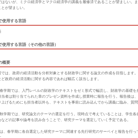
ではないが、ミクロ経済学とマクロ経済学の講義を履修済であることが望ましい。ま
ことが望ましい。
で使用する言語
語
で使用する言語（その他の言語）
の概要
習では、政府の経済活動を分析対象とする財政学に関する論文の作成を目指します。
など政府の経済活動に関する内容であれば幅広く該当します。
次春学期では、入門レベルの財政学のテキストをゼミ形式で輪読し、財政学の基礎を
担当者は割り当てられた章のプレゼン資料を作成し授業時に報告を行う。報告後は、
り上げるためにも担当者以外も、テキストを事前に読み込んでから講義に臨み、質問
次秋学期では、研究論文のテーマの選定を行う。現時点で考えていることは、学生各
会などの記事や論考を読み合うことで、研究テーマを選定していく予定である。
次は、春学期に各自選定した研究テーマに関連する先行研究のサーベイと報告を行っ
す。