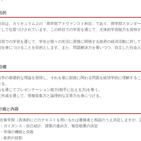
目的
科目は、カリキュラム上の「商学部アドヴァンスト科目」であり、商学部スタンダー
として位置づけされています。この科目での学習を通じて、主体的学習能力を習得す
演習での学習を通じて、学生が我々の生活に密接に関係する政府の経済活動に対して
能を身につけることを目的とします。また、問題解決力を養いつつ、自立した社会人
目標
政学の基礎的な理論を習得し、それを基に財政に関わる問題を経済学的に理解するこ
なる。
告を通じてプレゼンテーション能力(相手に伝える力)を養う。
文作成を通じて、情報収集力と論理的な文章力を身につける。
計画と内容
年次春学期（具体的にどのテキストを用いるかは履修者と相談のうえ決定しますが、
回：ガイダンス：自己紹介、授業の進め方、報告順番の決定
回：市場の機能と失敗
回：政府の役割