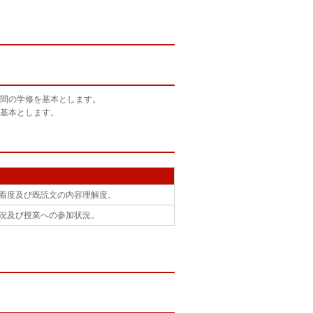
間の学修を基本とします。
基本とします。
着度及び既読文の内容理解度。
況及び授業への参加状況。