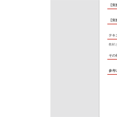
【実
【実
テキ
教材
その
参考U