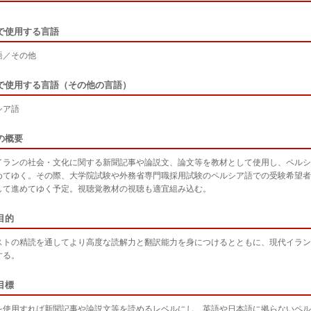
で使用する言語
語／その他
で使用する言語（その他の言語）
シア語
の概要
イランの社会・文化に関する新聞記事や論説文、論文等を教材として使用し、ペルシ
めてゆく。その際、大学院試験や外務省専門職採用試験のペルシア語での受験希望者
して進めてゆく予定。視聴覚教材の視聴も適宜組み込む。
目的
ストの精読を通してより高度な読解力と翻訳能力を身につけるとともに、現代イラン
する。
目標
を使用すれば新聞記事や論説文等を読めるレベルにし、英語や日本語に拠らないペル