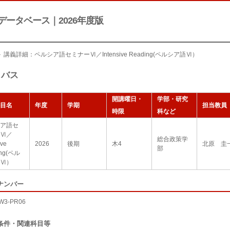
データベース｜2026年度版
 講義詳細：ペルシア語セミナーⅥ／Intensive Reading(ペルシア語Ⅵ）
ラバス
開講曜日・
学部・研究
目名
年度
学期
担当教員
時限
科など
ア語セ
Ⅵ／
総合政策学
ive
2026
後期
木4
北原 圭
部
ing(ペル
Ⅵ）
ナンバー
W3-PR06
条件・関連科目等