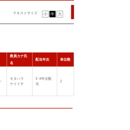
テキストサイズ
小
中
大
教員カナ氏
配当年次
単位数
名
キタハラ
3･4年次配
一
2
ケイイチ
当