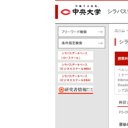
シラバス
ホーム
＞
シ
授業科
ペルシ
ミナー
Intens
Read
シア語
科目
PS-O
履修