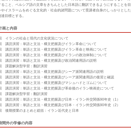
すること、ペルシア語の文章をきちんとした日本語に翻訳できるようにすることを目
ンやイスラームをめぐる文化的・社会的諸問題について受講者自身のしっかりとした
到達目標とする。
計画と内容
1回 イランの社会と現代の文化状況について
2回 講読演習：単語と文法・構文把握及びイラン革命について
3回 講読演習：単語と文法・構文把握及びイラン革命と映画について
4回 講読演習：単語と文法・構文把握及びイランの政治体制について
5回 講読演習：単語と文法・構文把握及び政治関連用語の説明
6回 課題解決型学習：翻訳演習
7回 講読演習：単語と文法・構文把握及びシーア派関連用語の説明
8回 講読演習：単語と文法・構文把握及びシーア派関連用語の復習と確認
9回 講読演習：単語と文法・構文把握及びマシュハドとゴムについて
0回 講読演習：単語と文法・構文把握及び革命後のイラン映画史について
1回 課題解決型学習：翻訳演習
2回 講読演習：単語と文法・構文把握及び日本・イラン外交関係90年史（1）
3回 講読演習：単語と文法・構文把握及び日本・イラン外交関係90年史（2）
4回 後期授業のまとめと総括：イラン近代史と日本
時間外の学修の内容