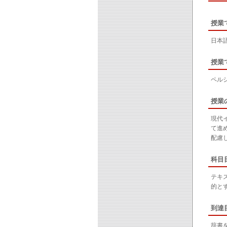
授業
日本
授業
ペル
授業
現代
て進
配慮
科目
テキ
的と
到達
辞書