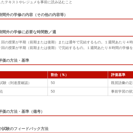
したテキストやレジュメを事前に読み込むこと
時間外の学修の内容（その他の内容等）
時間外の学修に必要な時間数／週
１回の授業が半期（前期または後期）または通年で完結するもの。１週間あたり４時
２回の授業が半期（前期または後期）で完結するもの。１週間あたり８時間の学修を
評価の方法・基準
割合（％）
評価基準
試験（到達度確認）
50
既習語彙の定
点
50
事前学習の状
評価の方法・基準（備考）
や試験のフィードバック方法