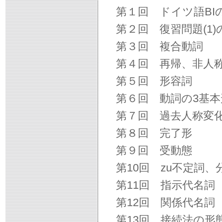
第１回 ドイツ語BI
第２回 復習問題(1)
第３回 複合動詞
第４回 再帰、非人称
第５回 形容詞
第６回 動詞の3基本
第７回 過去人称変
第８回 完了形
第９回 受動態
第10回 zu不定詞、
第11回 指示代名詞
第12回 関係代名詞
第13回 接続法の形