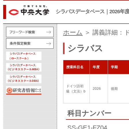
シラバスデータベース｜2026年
ホーム
＞ 講義詳細：
シラバス
授業科目名
年度
学期
ドイツ語初
2026
後期
級（文法）b
科目ナンバー
SS-GE1-FZ04