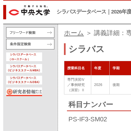
シラバスデータベース｜2026年
ホーム
＞ 講義詳細：
シラバス
授業科目名
年度
学期
専門演習Ⅳ
／事例研究
2026
後期
（演習）Ⅱ
科目ナンバー
PS-IF3-SM02