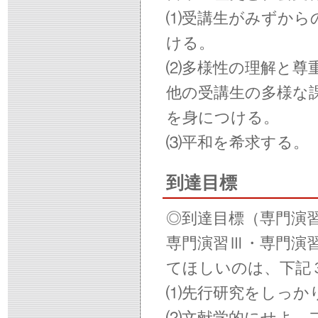
⑴受講生がみずから
ける。
⑵多様性の理解と尊
他の受講生の多様な
を身につける。
⑶平和を希求する。
到達目標
◎到達目標（専門演
専門演習Ⅲ・専門演
てほしいのは、下記
⑴先行研究をしっか
⑵文献学的にせよ、