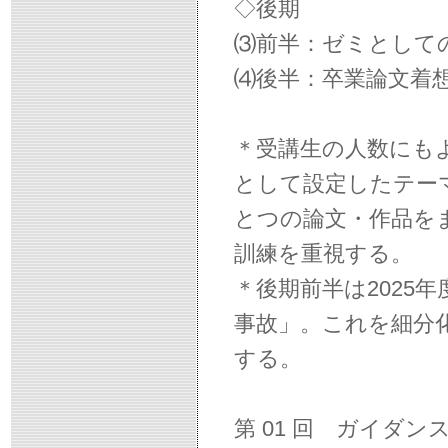
◇後期
⑶前半：ゼミとしての
⑷後半：卒業論文着想発
＊受講生の人数にも
として設定したテー
とつの論文・作品を
訓練を重視する。
＊後期前半は2025
事故」。これを細分
する。
第 01 回 ガイダン