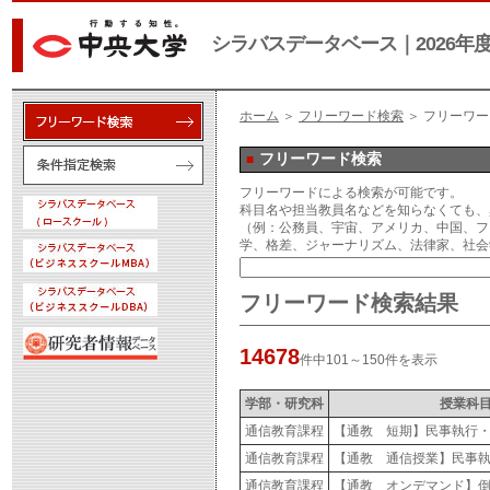
シラバスデータベース｜2026年
ホーム
＞
フリーワード検索
＞ フリーワ
フリーワード検索
フリーワードによる検索が可能です。
科目名や担当教員名などを知らなくても、
（例：公務員、宇宙、アメリカ、中国、フ
学、格差、ジャーナリズム、法律家、社会
フリーワード検索結果
14678
件中101～150件を表示
学部・研究科
授業科
通信教育課程
【通教 短期】民事執行
通信教育課程
【通教 通信授業】民事
通信教育課程
【通教 オンデマンド】